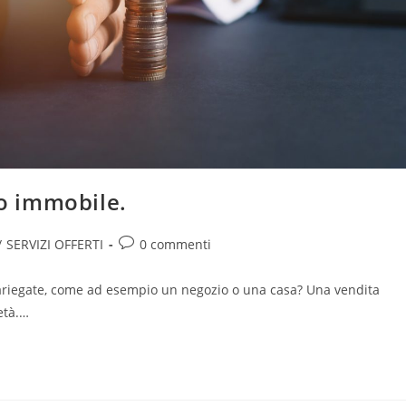
uo immobile.
Commenti
/
SERVIZI OFFERTI
0 commenti
:
dell'articolo:
ie variegate, come ad esempio un negozio o una casa? Una vendita
età.…