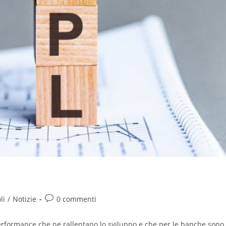
a
Commenti
li
/
Notizie
0 commenti
olo:
dell'articolo:
 performance che ne rallentano lo sviluppo e che per le banche sono