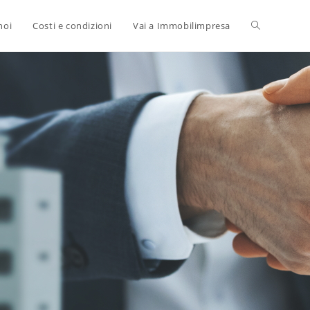
Attiva/disatt
noi
Costi e condizioni
Vai a Immobilimpresa
la
ricerca
sul
sito
web