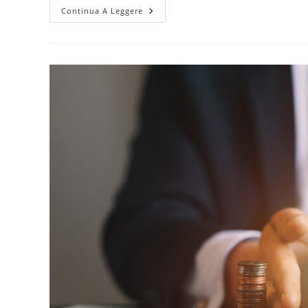
In
Continua A Leggere
Calo
I
Prestiti
Alle
Imprese,
Causa:
Incertezze