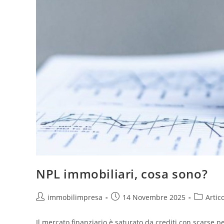
NPL immobiliari, cosa sono?
Autore
Articolo
Categori
immobilimpresa
14 Novembre 2025
Artico
dell'articolo:
pubblicato:
dell'artic
Il mercato finanziario è saturato da crediti con scarse