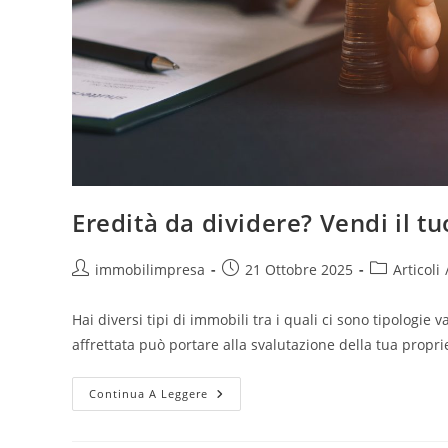
Eredità da dividere? Vendi il t
Autore
Articolo
Categoria
immobilimpresa
21 Ottobre 2025
Articoli
dell'articolo:
pubblicato:
dell'articolo
Hai diversi tipi di immobili tra i quali ci sono tipolog
affrettata può portare alla svalutazione della tua propri
Eredità
Continua A Leggere
Da
Dividere?
Vendi