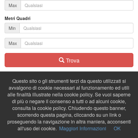
Max
Metri Quadri
Min
Max
Trova
Questo sito o gli strumenti terzi da questo utilizzati si
avvalgono di cookie necessari al funzionamento ed utili
alle finalità illustrate nella cookie policy. Se vuoi saperne
di più o negare il consenso a tutti o ad alcuni cookie,
consulta la cookie policy. Chiudendo questo banner,
scorrendo questa pagina, cliccando su un link o
proseguendo la navigazione in altra maniera, acconsenti
all'uso dei cookie.
Maggiori Informazioni
OK