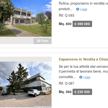
Rufina, proponiamo in vendita u
produtt...
Leggi
Rif: Q 093
Mq. 800
€ 499 000
28 foto
evious
Next
Capannone in Vendita a Cittad
Se per la tua attività stai cerc
ti permetta di lavorare bene, m
comodità...
Leggi
Rif: Q 087
Mq. 560
€ 230 000