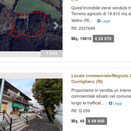
Quest’immobile viene venduto tr
Terreno agricolo di 19.810 mq sit
Velino (RI...
Leggi
Rif: 2537699
Mq. 19810
€ 24 070
7 foto
evious
Next
Locale commerciale/Negozio i
Contigliano (RI)
Proponiamo in vendita un intere
commerciale situato nel comune 
lungo la trafficat...
Leggi
Rif: Q 059
Mq. 45
€ 49 000