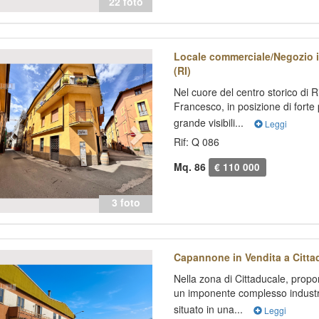
22 foto
evious
Next
Locale commerciale/Negozio in
(RI)
Nel cuore del centro storico di Ri
Francesco, in posizione di forte
grande visibili...
Leggi
Rif: Q 086
Mq. 86
€ 110 000
3 foto
evious
Next
Capannone in Vendita a Cittad
Nella zona di Cittaducale, prop
un imponente complesso industr
situato in una...
Leggi