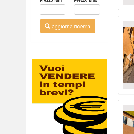
Pr
aggiorna ricerca
Pr