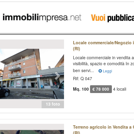
evious
Next
Locale commerciale/Negozio in
(RI)
Locale commerciale in vendita 
visibilità, spazio e comodità In
ben servi...
Leggi
Rif: Q 047
Mq. 100
4 locali
€ 78 000
13 foto
evious
Next
Terreno agricolo in Vendita a C
(RI)