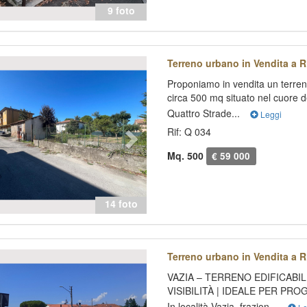
9 foto
evious
Next
Terreno urbano in Vendita a Ri
Proponiamo in vendita un terreno
circa 500 mq situato nel cuore de
Quattro Strade...
Leggi
Rif: Q 034
Mq. 500
€ 59 000
14 foto
evious
Next
Terreno urbano in Vendita a Ri
VAZIA – TERRENO EDIFICABIL
VISIBILITÀ | IDEALE PER PRO
In località Vazia, frazion...