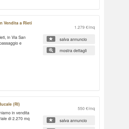
 Vendita a Rieti
1.279 €/mq
eti, in Via San
salva annuncio
 passaggio e
mostra dettagli
ucale (RI)
550 €/mq
oniamo in vendita
iale di 2.270 mq
salva annuncio