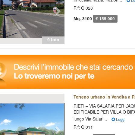
Le
Rif: Q 028
Mq. 3100
€ 159 000
9 foto
evious
Next
Terreno urbano in Vendita a Ri
RIETI – VIA SALARIA PER L’A
EDIFICABILE PER VILLA O BIFAM
lungo Via Salari...
Leggi
Rif: Q 011