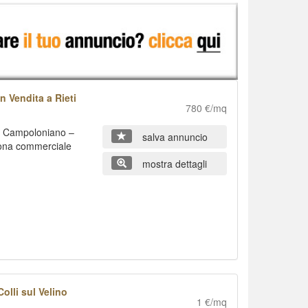
 Vendita a Rieti
780 €/mq
a Campoloniano –
salva annuncio
 zona commerciale
mostra dettagli
olli sul Velino
1 €/mq