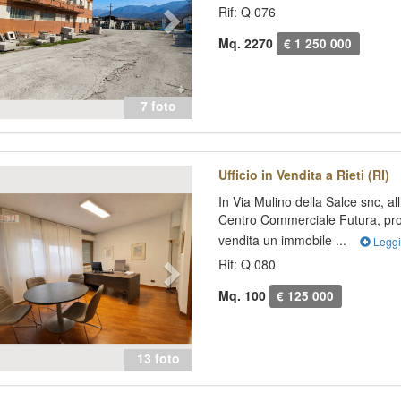
Rif: Q 076
Mq. 2270
€ 1 250 000
7 foto
evious
Next
Ufficio in Vendita a Rieti (RI)
In Via Mulino della Salce snc, al
Centro Commerciale Futura, pr
vendita un immobile ...
Legg
Rif: Q 080
Mq. 100
€ 125 000
13 foto