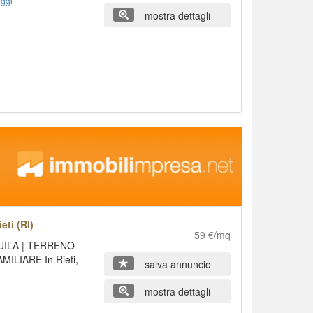
ggi
mostra dettagli
eti (RI)
59 €/mq
QUILA | TERRENO
ILIARE In Rieti,
salva annuncio
mostra dettagli