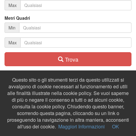
Max
Metri Quadri
Min
Max
Trova
Questo sito o gli strumenti terzi da questo utilizzati si
avvalgono di cookie necessari al funzionamento ed utili
alle finalità illustrate nella cookie policy. Se vuoi saperne
di più o negare il consenso a tutti o ad alcuni cookie,
consulta la cookie policy. Chiudendo questo banner,
scorrendo questa pagina, cliccando su un link o
proseguendo la navigazione in altra maniera, acconsenti
all'uso dei cookie.
Maggiori Informazioni
OK