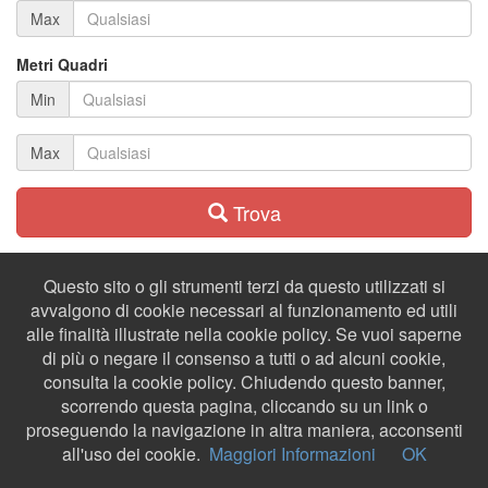
Max
Metri Quadri
Min
Max
Trova
Questo sito o gli strumenti terzi da questo utilizzati si
avvalgono di cookie necessari al funzionamento ed utili
alle finalità illustrate nella cookie policy. Se vuoi saperne
di più o negare il consenso a tutti o ad alcuni cookie,
consulta la cookie policy. Chiudendo questo banner,
scorrendo questa pagina, cliccando su un link o
proseguendo la navigazione in altra maniera, acconsenti
all'uso dei cookie.
Maggiori Informazioni
OK