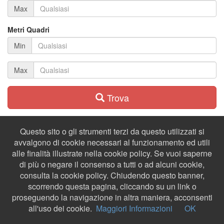
Max
Metri Quadri
Min
Max
Trova
Questo sito o gli strumenti terzi da questo utilizzati si
avvalgono di cookie necessari al funzionamento ed utili
alle finalità illustrate nella cookie policy. Se vuoi saperne
di più o negare il consenso a tutti o ad alcuni cookie,
consulta la cookie policy. Chiudendo questo banner,
scorrendo questa pagina, cliccando su un link o
proseguendo la navigazione in altra maniera, acconsenti
all'uso dei cookie.
Maggiori Informazioni
OK