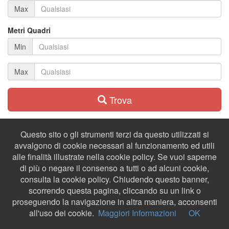
Max
Metri Quadri
Min
Max
Trova
Questo sito o gli strumenti terzi da questo utilizzati si
avvalgono di cookie necessari al funzionamento ed utili
alle finalità illustrate nella cookie policy. Se vuoi saperne
di più o negare il consenso a tutti o ad alcuni cookie,
consulta la cookie policy. Chiudendo questo banner,
scorrendo questa pagina, cliccando su un link o
proseguendo la navigazione in altra maniera, acconsenti
all'uso dei cookie.
Maggiori Informazioni
OK