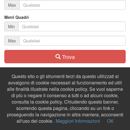
Max
Metri Quadri
Min
Max
Trova
Questo sito o gli strumenti terzi da questo utilizzati si
avvalgono di cookie necessari al funzionamento ed utili
alle finalità illustrate nella cookie policy. Se vuoi saperne
di più o negare il consenso a tutti o ad alcuni cookie,
consulta la cookie policy. Chiudendo questo banner,
scorrendo questa pagina, cliccando su un link o
proseguendo la navigazione in altra maniera, acconsenti
all'uso dei cookie.
Maggiori Informazioni
OK