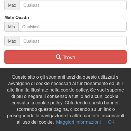
Max
Metri Quadri
Min
Max
Trova
Questo sito o gli strumenti terzi da questo utilizzati si
avvalgono di cookie necessari al funzionamento ed utili
alle finalità illustrate nella cookie policy. Se vuoi saperne
di più o negare il consenso a tutti o ad alcuni cookie,
consulta la cookie policy. Chiudendo questo banner,
scorrendo questa pagina, cliccando su un link o
proseguendo la navigazione in altra maniera, acconsenti
all'uso dei cookie.
Maggiori Informazioni
OK