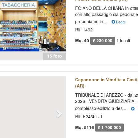
FOIANO DELLA CHIANA In ottima
con alto passaggio sia pedonale
proponiamo in...
Leggi
Rif: 1492
Mq. 40
1 locali
€ 230 000
15 foto
evious
Next
Capannone in Vendita a Casti
(AR)
TRIBUNALE DI AREZZO - dal 29
2026 - VENDITA GIUDIZIARIA - 
complesso edilizio a des...
L
Rif: F243bis-1
Mq. 5116
€ 1 700 000