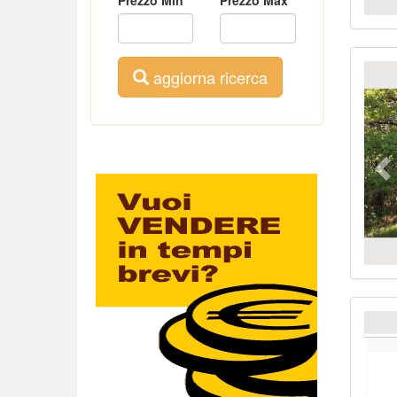
Pr
aggiorna ricerca
Pr