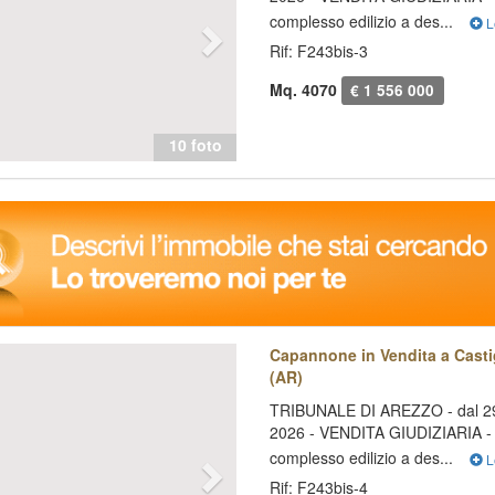
complesso edilizio a des...
L
Rif: F243bis-3
Mq. 4070
€ 1 556 000
10 foto
evious
Next
Capannone in Vendita a Casti
(AR)
TRIBUNALE DI AREZZO - dal 29
2026 - VENDITA GIUDIZIARIA - 
complesso edilizio a des...
L
Rif: F243bis-4