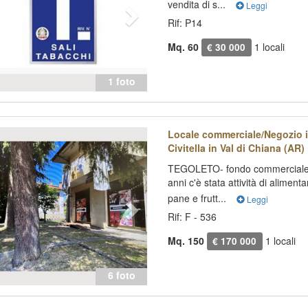
vendita di s...
Leggi
Rif: P14
Mq. 60
1 locali
€ 30 000
1 foto
evious
Next
Locale commerciale/Negozio i
Civitella in Val di Chiana (AR)
TEGOLETO- fondo commerciale 
anni c'è stata attività di aliment
pane e frutt...
Leggi
Rif: F - 536
Mq. 150
1 locali
€ 170 000
6 foto