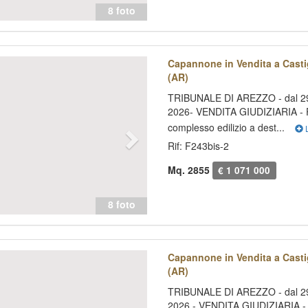
8 foto
evious
Next
Capannone in Vendita a Casti
(AR)
TRIBUNALE DI AREZZO - dal 29
2026- VENDITA GIUDIZIARIA - P
complesso edilizio a dest...
Rif: F243bis-2
Mq. 2855
€ 1 071 000
8 foto
evious
Next
Capannone in Vendita a Casti
(AR)
TRIBUNALE DI AREZZO - dal 29
2026 - VENDITA GIUDIZIARIA - 