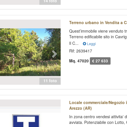
14 foto
evious
Next
Terreno urbano in Vendita a C
Quest’immobile viene venduto tr
Terreno edificabile sito in Cavri
Il C...
Leggi
Rif: 2639417
Mq. 47020
€ 27 633
11 foto
evious
Next
Locale commerciale/Negozio i
Arezzo (AR)
In zona centro vendesi attivita' 
avviata. Potenziabile con Lotto, G