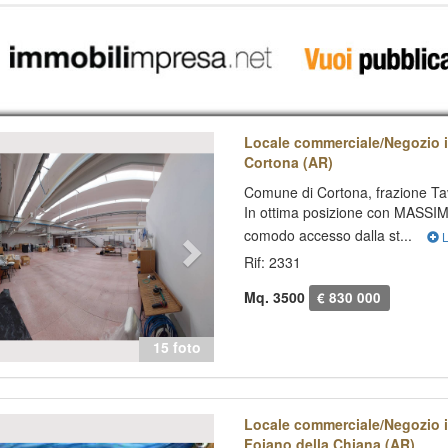
evious
Next
Locale commerciale/Negozio i
Cortona (AR)
Comune di Cortona, frazione Ta
In ottima posizione con MASSIMA 
comodo accesso dalla st...
L
Rif: 2331
Mq. 3500
€ 830 000
15 foto
evious
Next
Locale commerciale/Negozio i
Foiano della Chiana (AR)