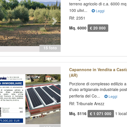
terreno agricolo di c.a. 6000 m
100 ulivi...
Leggi
Rif: 2351
Mq. 6000
€ 20 000
15 foto
evious
Next
Capannone in Vendita a Casti
(AR)
Porzione di complesso edilizio a
d'uso artigianale-industriale pos
periferia del Co...
Leggi
Rif: Tribunale Arezz
Mq. 5116
1 local
€ 1 071 000