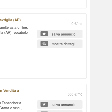
avriglia (AR)
0 €/mq
amite asta online.
glia (AR), vocabolo
salva annuncio
mostra dettagli
n Vendita a
500 €/mq
di Tabaccheria
salva annuncio
ratta e vinci ,