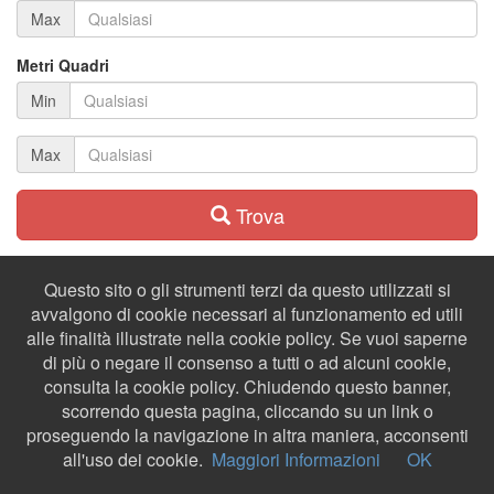
Max
Metri Quadri
Min
Max
Trova
Questo sito o gli strumenti terzi da questo utilizzati si
avvalgono di cookie necessari al funzionamento ed utili
alle finalità illustrate nella cookie policy. Se vuoi saperne
di più o negare il consenso a tutti o ad alcuni cookie,
consulta la cookie policy. Chiudendo questo banner,
scorrendo questa pagina, cliccando su un link o
proseguendo la navigazione in altra maniera, acconsenti
all'uso dei cookie.
Maggiori Informazioni
OK