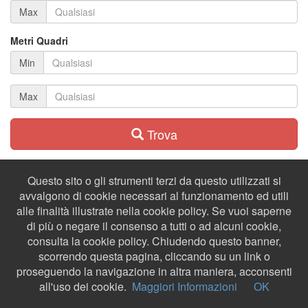
Max
Metri Quadri
Min
Max
Trova
Questo sito o gli strumenti terzi da questo utilizzati si
avvalgono di cookie necessari al funzionamento ed utili
alle finalità illustrate nella cookie policy. Se vuoi saperne
di più o negare il consenso a tutti o ad alcuni cookie,
consulta la cookie policy. Chiudendo questo banner,
scorrendo questa pagina, cliccando su un link o
proseguendo la navigazione in altra maniera, acconsenti
all'uso dei cookie.
Maggiori Informazioni
OK