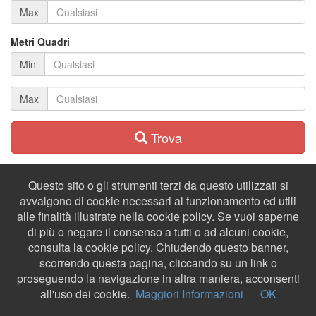
Max
Metri Quadri
Min
Max
Trova
Questo sito o gli strumenti terzi da questo utilizzati si
avvalgono di cookie necessari al funzionamento ed utili
alle finalità illustrate nella cookie policy. Se vuoi saperne
di più o negare il consenso a tutti o ad alcuni cookie,
consulta la cookie policy. Chiudendo questo banner,
scorrendo questa pagina, cliccando su un link o
proseguendo la navigazione in altra maniera, acconsenti
all'uso dei cookie.
Maggiori Informazioni
OK