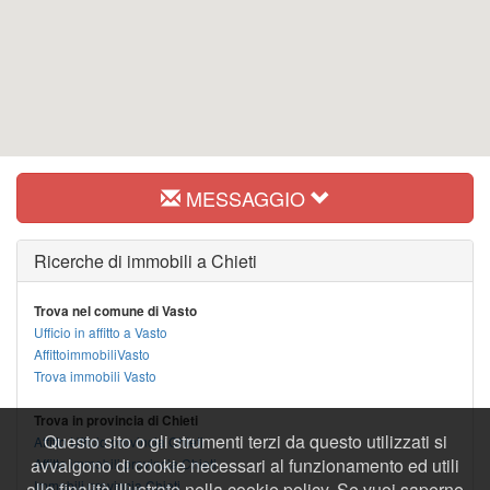
MESSAGGIO
Ricerche di immobili a Chieti
Trova nel comune di Vasto
Ufficio in affitto a Vasto
AffittoimmobiliVasto
Trova immobili Vasto
Trova in provincia di Chieti
Questo sito o gli strumenti terzi da questo utilizzati si
Affitto Ufficio provincia Chieti
avvalgono di cookie necessari al funzionamento ed utili
Affitto immobili provincia Chieti
Immobili provincia Chieti
alle finalità illustrate nella cookie policy. Se vuoi saperne