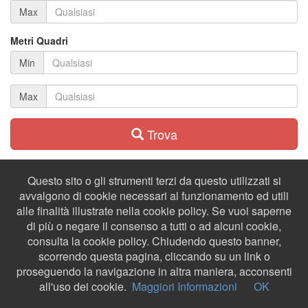
Max
Metri Quadri
Min
Max
Trova
Questo sito o gli strumenti terzi da questo utilizzati si
avvalgono di cookie necessari al funzionamento ed utili
alle finalità illustrate nella cookie policy. Se vuoi saperne
di più o negare il consenso a tutti o ad alcuni cookie,
consulta la cookie policy. Chiudendo questo banner,
scorrendo questa pagina, cliccando su un link o
proseguendo la navigazione in altra maniera, acconsenti
all'uso dei cookie.
Maggiori Informazioni
OK