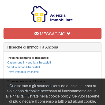
MESSAGGIO
Ricerche di immobili a Ancona
Trova nel comune di Trecastelli
Capannone in vendita a Trecastelli
VenditaimmobiliTrecastelli
Trova immobili Trecastelli
Trova in provincia di Ancona
Questo sito o gli strumenti terzi da questo utilizzati si
Vendita Capannone provincia Ancona
avvalgono di cookie necessari al funzionamento ed utili
Vendita immobili provincia Ancona
Immobili provincia Ancona
alle finalità illustrate nella cookie policy. Se vuoi saperne
di più o negare il consenso a tutti o ad alcuni cookie,